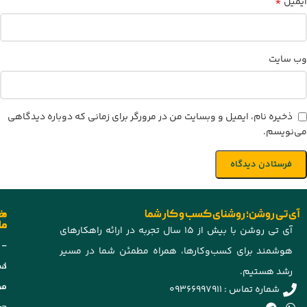
*
ایمیل
وب‌ سایت
ذخیره نام، ایمیل و وبسایت من در مرورگر برای زمانی که دوباره دیدگاهی
می‌نویسم.
آی تی روشن؛ روشنای کسب و کار شما
خد
مح
ما
ما
آی تی روشن با بیش از ۱۵ سال تجربه در ارائه راهکارهای
-
-
هوشمند برای کسب‌وکارها، همراه مطمئن شما در مسیر
د
اس
رشد هستیم.
مو
سی
شماره تماس : 09366997911