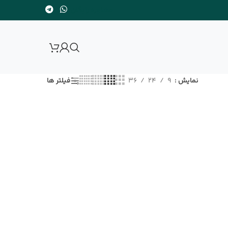
مشاوره رایگان
نمایش
9
24
36
فیلتر ها