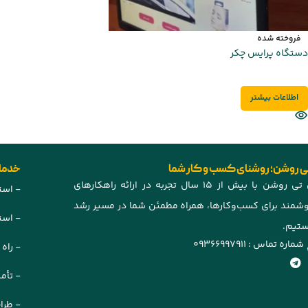
فروخته شده
دستگاه پرایس چکر
اطلاعات بیشتر
ی روشن؛ روشنای کسب و کار شما
خدمات
آی تی روشن با بیش از ۱۵ سال تجربه در ارائه راهکارهای
- است
شمند برای کسب‌وکارها، همراه مطمئن شما در مسیر رشد
- استقر
تیم.
شماره تماس : 09366997911
- راه 
- تأم
- طرا